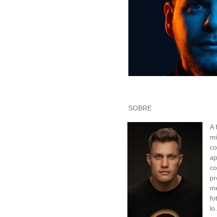
SOBRE
A 
mi
co
ap
c
pr
me
fo
lo.