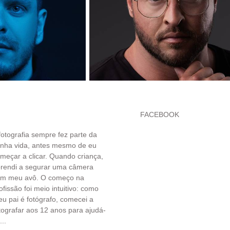
FACEBOOK
fotografia sempre fez parte da
nha vida, antes mesmo de eu
meçar a clicar. Quando criança,
rendi a segurar uma câmera
om meu avô. O começo na
ofissão foi meio intuitivo: como
u pai é fotógrafo, comecei a
tografar aos 12 anos para ajudá-
...