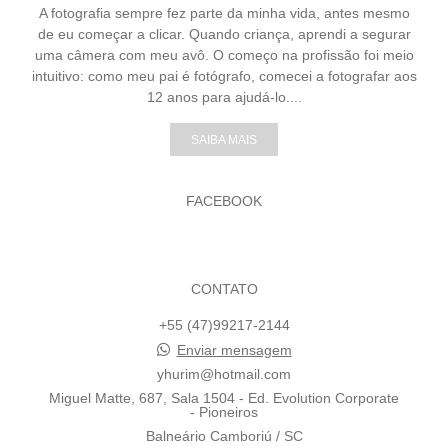
A fotografia sempre fez parte da minha vida, antes mesmo
de eu começar a clicar. Quando criança, aprendi a segurar
uma câmera com meu avô. O começo na profissão foi meio
intuitivo: como meu pai é fotógrafo, comecei a fotografar aos
12 anos para ajudá-lo....
SAIBA MAIS
FACEBOOK
CONTATO
+55 (47)99217-2144
Enviar mensagem
yhurim@hotmail.com
Miguel Matte, 687, Sala 1504 - Ed. Evolution Corporate
- Pioneiros
Balneário Camboriú / SC