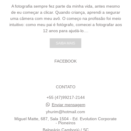
A fotografia sempre fez parte da minha vida, antes mesmo
de eu começar a clicar. Quando criança, aprendi a segurar
uma câmera com meu avô. O começo na profissão foi meio
intuitivo: como meu pai é fotógrafo, comecei a fotografar aos
12 anos para ajudá-lo....
SAIBA MAIS
FACEBOOK
CONTATO
+55 (47)99217-2144
Enviar mensagem
yhurim@hotmail.com
Miguel Matte, 687, Sala 1504 - Ed. Evolution Corporate
- Pioneiros
Balneário Camboriú / SC