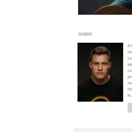
SOBRE
A 
mi
co
ap
c
pr
me
fo
lo.