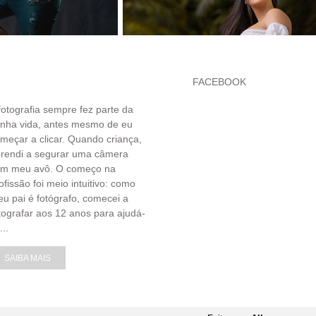
FACEBOOK
fotografia sempre fez parte da
nha vida, antes mesmo de eu
meçar a clicar. Quando criança,
rendi a segurar uma câmera
om meu avô. O começo na
ofissão foi meio intuitivo: como
u pai é fotógrafo, comecei a
tografar aos 12 anos para ajudá-
...
SAIBA MAIS