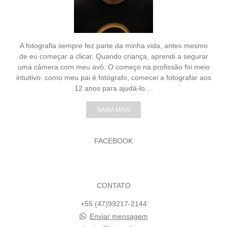
A fotografia sempre fez parte da minha vida, antes mesmo
de eu começar a clicar. Quando criança, aprendi a segurar
uma câmera com meu avô. O começo na profissão foi meio
intuitivo: como meu pai é fotógrafo, comecei a fotografar aos
12 anos para ajudá-lo....
SAIBA MAIS
FACEBOOK
CONTATO
+55 (47)99217-2144
Enviar mensagem