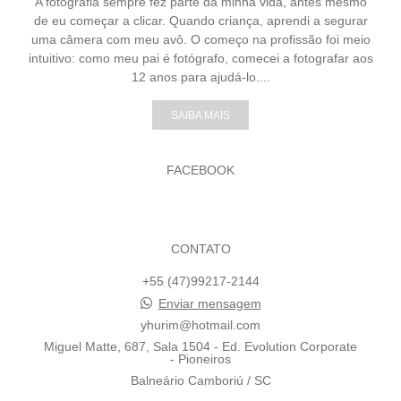
A fotografia sempre fez parte da minha vida, antes mesmo
de eu começar a clicar. Quando criança, aprendi a segurar
uma câmera com meu avô. O começo na profissão foi meio
intuitivo: como meu pai é fotógrafo, comecei a fotografar aos
12 anos para ajudá-lo....
SAIBA MAIS
FACEBOOK
CONTATO
+55 (47)99217-2144
Enviar mensagem
yhurim@hotmail.com
Miguel Matte, 687, Sala 1504 - Ed. Evolution Corporate
- Pioneiros
Balneário Camboriú / SC