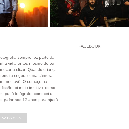
FACEBOOK
fotografia sempre fez parte da
nha vida, antes mesmo de eu
meçar a clicar. Quando criança,
rendi a segurar uma câmera
om meu avô. O começo na
ofissão foi meio intuitivo: como
u pai é fotógrafo, comecei a
tografar aos 12 anos para ajudá-
...
SAIBA MAIS