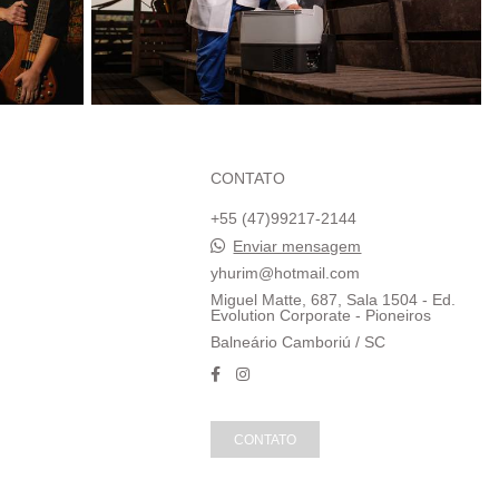
CONTATO
+55 (47)99217-2144
Enviar mensagem
yhurim@hotmail.com
Miguel Matte, 687, Sala 1504 - Ed.
Evolution Corporate - Pioneiros
Balneário Camboriú / SC
CONTATO