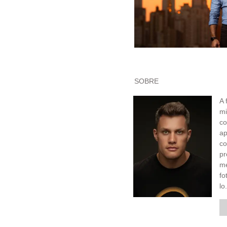
SOBRE
A 
mi
co
ap
c
pr
me
fo
lo.