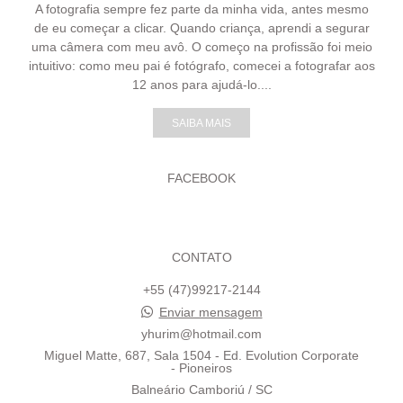
A fotografia sempre fez parte da minha vida, antes mesmo
de eu começar a clicar. Quando criança, aprendi a segurar
uma câmera com meu avô. O começo na profissão foi meio
intuitivo: como meu pai é fotógrafo, comecei a fotografar aos
12 anos para ajudá-lo....
SAIBA MAIS
FACEBOOK
CONTATO
+55 (47)99217-2144
Enviar mensagem
yhurim@hotmail.com
Miguel Matte, 687, Sala 1504 - Ed. Evolution Corporate
- Pioneiros
Balneário Camboriú / SC