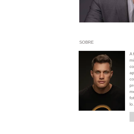
SOBRE
A 
mi
co
ap
c
pr
me
fo
lo.