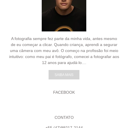
A fotografia sempre fez parte da minha vida, antes mesmo
de eu começar a clicar. Quando criança, aprendi a segurar
uma câmera com meu avô. O começo na profissão foi meio
intuitivo: como meu pai é fotógrafo, comecei a fotografar aos
12 anos para ajudá-lo....
SAIBA MAIS
FACEBOOK
CONTATO
+55 (47)99217-2144