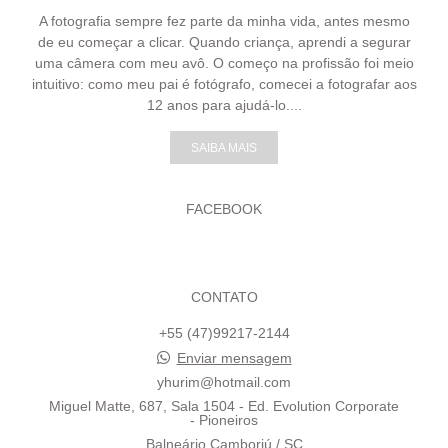
A fotografia sempre fez parte da minha vida, antes mesmo
de eu começar a clicar. Quando criança, aprendi a segurar
uma câmera com meu avô. O começo na profissão foi meio
intuitivo: como meu pai é fotógrafo, comecei a fotografar aos
12 anos para ajudá-lo....
SAIBA MAIS
FACEBOOK
CONTATO
+55 (47)99217-2144
Enviar mensagem
yhurim@hotmail.com
Miguel Matte, 687, Sala 1504 - Ed. Evolution Corporate
- Pioneiros
Balneário Camboriú / SC