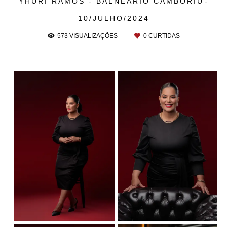
YHURI RAMOS - BALNEÁRIO CAMBORIÚ
10/JULHO/2024
573
VISUALIZAÇÕES
0
CURTIDAS