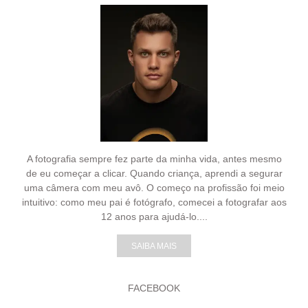
A fotografia sempre fez parte da minha vida, antes mesmo
de eu começar a clicar. Quando criança, aprendi a segurar
uma câmera com meu avô. O começo na profissão foi meio
intuitivo: como meu pai é fotógrafo, comecei a fotografar aos
12 anos para ajudá-lo....
SAIBA MAIS
FACEBOOK