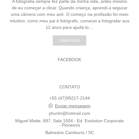
A fotografia sempre fez parte da minha vida, antes mesmo
de eu começar a clicar. Quando criança, aprendi a segurar
uma câmera com meu avô. O começo na profissão foi meio
intuitivo: como meu pai é fotógrafo, comecei a fotografar aos
12 anos para ajudá-lo....
SAIBA MAIS
FACEBOOK
CONTATO
+55 (47)99217-2144
Enviar mensagem
yhurim@hotmail.com
Miguel Matte, 687, Sala 1504 - Ed. Evolution Corporate
- Pioneiros
Balneário Camboriú / SC