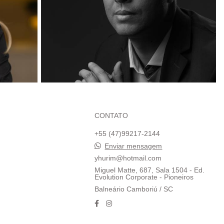
CONTATO
+55 (47)99217-2144
Enviar mensagem
yhurim@hotmail.com
Miguel Matte, 687, Sala 1504 - Ed.
Evolution Corporate - Pioneiros
Balneário Camboriú / SC