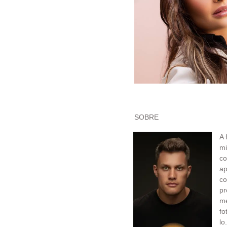
SOBRE
A 
mi
co
ap
c
pr
me
fo
lo.