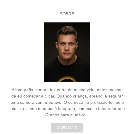
SOBRE
A fotografia sempre fez parte da minha vida, antes mesmo
de eu começar a clicar. Quando criança, aprendi a segurar
uma câmera com meu avô. O começo na profissão foi meio
intuitivo: como meu pai é fotógrafo, comecei a fotografar aos
12 anos para ajudá-lo....
SAIBA MAIS