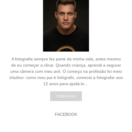
A fotografia sempre fez parte da minha vida, antes mesmo
de eu começar a clicar. Quando criança, aprendi a segurar
uma câmera com meu avô. O começo na profissão foi meio
intuitivo: como meu pai é fotógrafo, comecei a fotografar aos
12 anos para ajudá-lo....
SAIBA MAIS
FACEBOOK