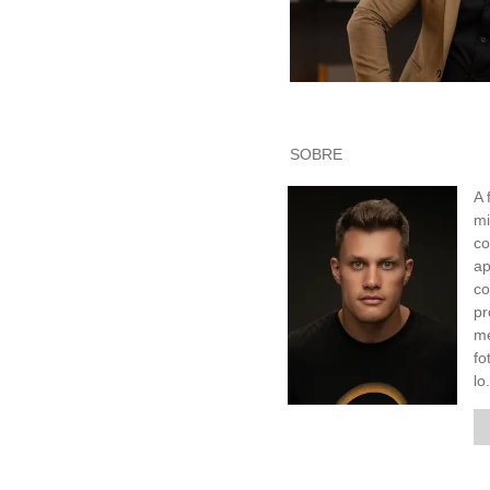
SOBRE
A 
mi
co
ap
c
pr
me
fo
lo.