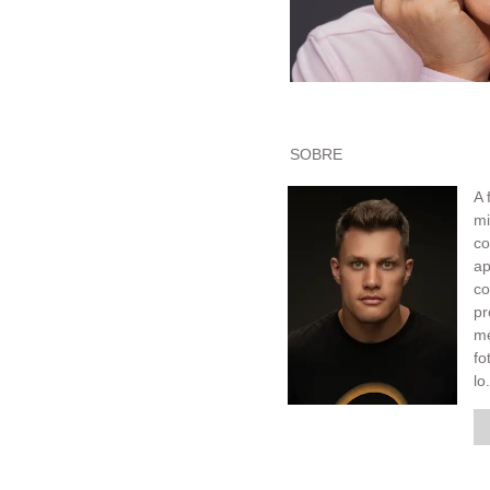
SOBRE
A 
mi
co
ap
c
pr
me
fo
lo.