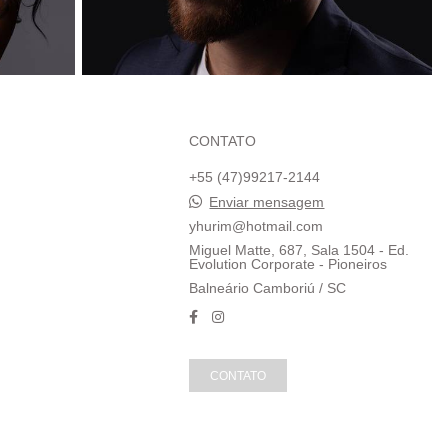
CONTATO
+55 (47)99217-2144
Enviar mensagem
yhurim@hotmail.com
Miguel Matte, 687, Sala 1504 - Ed.
Evolution Corporate - Pioneiros
Balneário Camboriú / SC
CONTATO