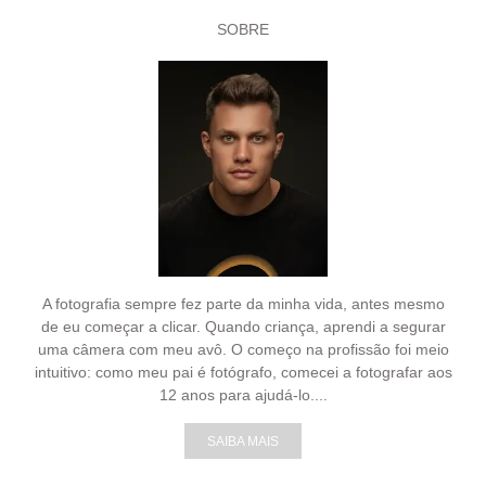
SOBRE
A fotografia sempre fez parte da minha vida, antes mesmo
de eu começar a clicar. Quando criança, aprendi a segurar
uma câmera com meu avô. O começo na profissão foi meio
intuitivo: como meu pai é fotógrafo, comecei a fotografar aos
12 anos para ajudá-lo....
SAIBA MAIS