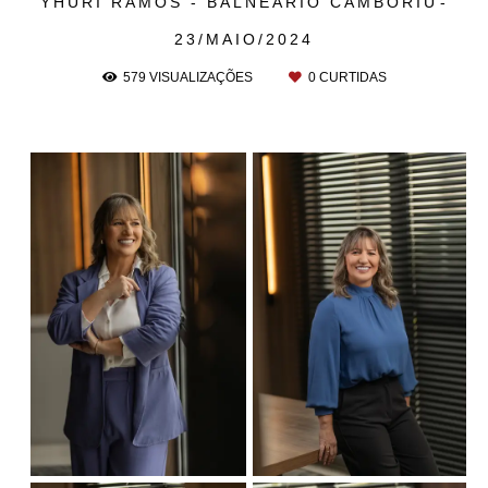
YHURI RAMOS - BALNEÁRIO CAMBORIÚ
23/MAIO/2024
579
VISUALIZAÇÕES
0
CURTIDAS