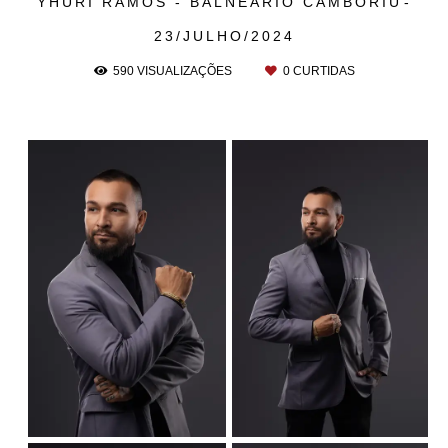
YHURI RAMOS - BALNEÁRIO CAMBORIÚ
23/JULHO/2024
590
VISUALIZAÇÕES
0
CURTIDAS